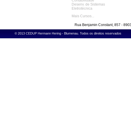
Contabilidade
Desenv. de Sistemas
Eletrotécnica
Mais Cursos...
Rua Benjamin Constant, 857 - 8903
© 2013 CEDUP Hermann Hering - Blumenau. Todos os direitos reservados