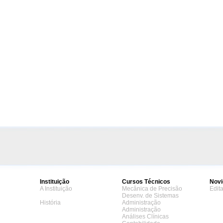
Instituição
Cursos Técnicos
Novi
A Instituição
Mecânica de Precisão
Edit
Desenv. de Sistemas
História
Administração
Administração
Análises Clínicas