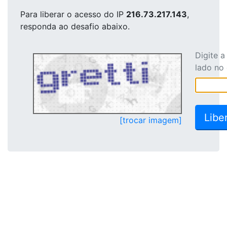
Para liberar o acesso
do IP
216.73.217.143
,
responda ao desafio abaixo.
Digite 
lado no
[trocar imagem]